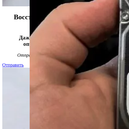
Восстанавливаем данные в 98%
случаев!
Даже, если носитель информации не
определяется, стучит или пищит.
Отправьте заявку на
бесплатную
диагностику
Отправить