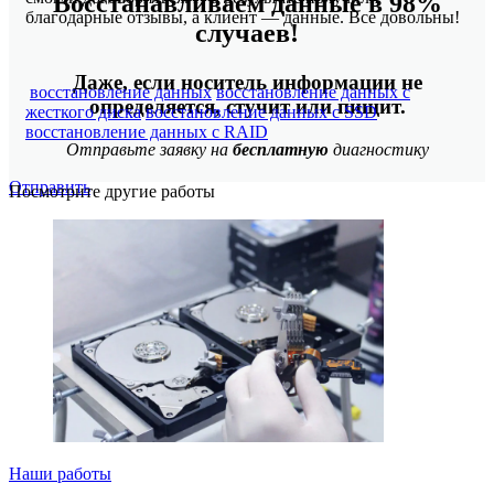
Восстанавливаем данные в 98%
благодарные отзывы, а клиент — данные. Все довольны!
случаев!
Даже, если носитель информации не
восстановление данных
восстановление данных с
определяется, стучит или пищит.
жесткого диска
восстановление данных с SSD
восстановление данных с RAID
Отправьте заявку на
бесплатную
диагностику
Отправить
Посмотрите другие работы
Наши работы