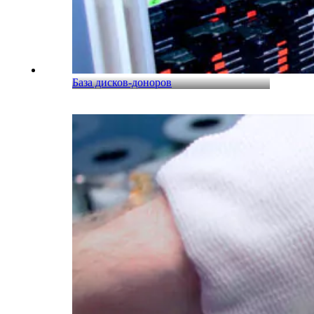
База дисков-доноров