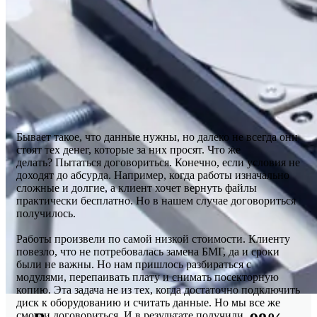
Бывает такое, что данные нужны, но далеко не всегда они
стоят тех денег, которые за них просят. Что же
делать? Пытаться договориться. Конечно, если условия не
доходят до абсурда. Например, когда работы изначально
сложные и долгие, а клиент хочет вернуть файлы
практически бесплатно. Но в нашем случае договориться
получилось.
Работы произвели по самой низкой стоимости. Клиенту
повезло, что не потребовалась замена БМГ, да и сроки
были не важны. Но нам пришлось разбираться с
модулями, перепаивать плату и снимать посекторную
копию. Эта задача не из тех, когда достаточно подключить
диск к оборудованию и считать данные. Но мы все же
смогли договориться. И в результате получили