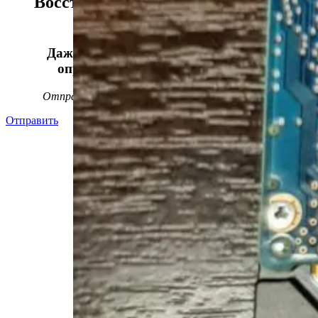
Восстанавливаем данные в 98%
случаев!
Даже, если носитель информации не
определяется, стучит или пищит.
Отправьте заявку на
бесплатную
диагностику
Отправить