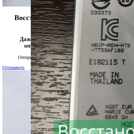
Восстанавливаем данные в 98%
случаев!
Даже, если носитель информации не
определяется, стучит или пищит.
Отправьте заявку на
бесплатную
диагностику
Отправить