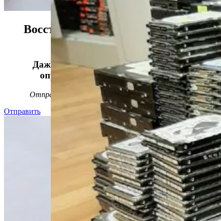
Восстанавливаем данные в 98%
случаев!
Даже, если носитель информации не
определяется, стучит или пищит.
Отправьте заявку на
бесплатную
диагностику
Отправить