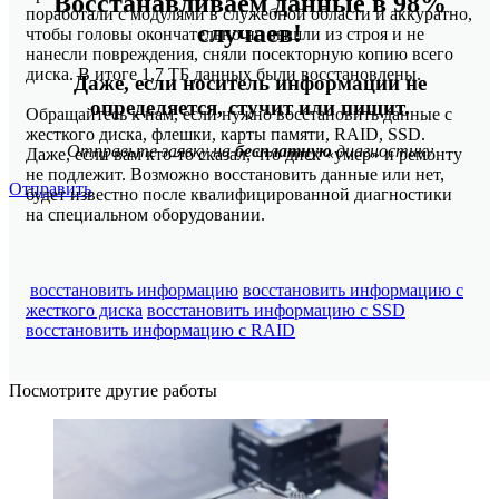
Восстанавливаем данные в 98%
поработали с модулями в служебной области и аккуратно,
случаев!
чтобы головы окончательно не вышли из строя и не
нанесли повреждения, сняли посекторную копию всего
диска. В итоге 1,7 ТБ данных были восстановлены.
Даже, если носитель информации не
определяется, стучит или пищит.
Обращайтесь к нам, если нужно восстановить данные с
жесткого диска, флешки, карты памяти, RAID, SSD.
Отправьте заявку на
бесплатную
диагностику
Даже, если вам кто-то сказал, что диск «умер» и ремонту
не подлежит. Возможно восстановить данные или нет,
Отправить
будет известно после квалифицированной диагностики
на специальном оборудовании.
восстановить информацию
восстановить информацию с
жесткого диска
восстановить информацию с SSD
восстановить информацию c RAID
Посмотрите другие работы