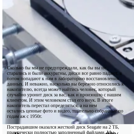
Сколько бы мы не предупреждали, как бы вы не
старались и были аккуратны, диски все равно падают, а
потом попадают к нам в лабораторию восстановления
данных. И неважно, насколько вы бережно относились к
накопителю, всегда может найтись человек, который
случайно уронит диск за вас, как и произошло с нашим
клиентом. И этим человеком стал его внук. В итоге
накопитель перестал определяться, а на нем
остались ценные фото и видео, тщательно собранные по
годам аж с 1950г.
Пострадавшим оказался жесткий диск Seagate на 2 ТБ,
практически полностью заполненный файлами. Мы