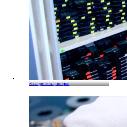
База дисков-доноров